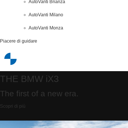
AutoVanti Brianza
AutoVanti Milano
AutoVanti Monza
Piacere
di guidare
THE BMW iX3
The first of a new era.
Scopri di più